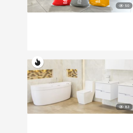
50
83