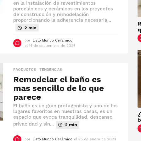
en la instalación de revestimientos
b
porcelánicos y cerámicos en los proyectos
r
de construcción y remodelación
e
d
proporcionando la adherencia necesaria...
R
e
2 min
q
2
0
2
por
Listo Mundo Cerámico
3
el 14 de septiembre de 2023
e
l
1
4
d
PRODUCTOS
,
TENDENCIAS
e
s
Remodelar el baño es
e
mas sencillo de lo que
p
t
parece
i
e
El baño es un gran protagonista y uno de los
m
lugares favoritos en nuestras casas, es un
b
¿
r
espacio que evoca tranquilidad, descanso,
b
e
privacidad y sin...
2 min
d
e
2
por
Listo Mundo Cerámico
el 25 de enero de 2023
e