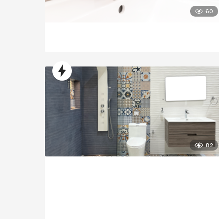
60
82