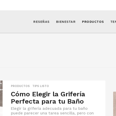
RESEÑAS
BIENESTAR
PRODUCTOS
TE
PRODUCTOS
,
TIPS LISTO
Cómo Elegir la Grifería
Perfecta para tu Baño
Elegir la grifería adecuada para tu baño
puede parecer una tarea sencilla, pero con