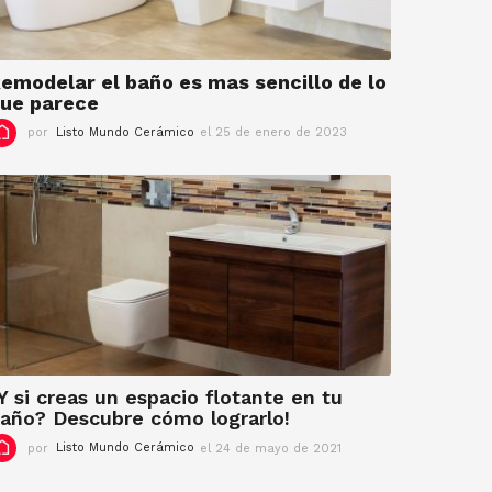
i
e
m
b
emodelar el baño es mas sencillo de lo
r
ue parece
e
por
Listo Mundo Cerámico
el 25 de enero de 2023
e
d
l
e
7
2
d
0
e
2
f
3
e
b
r
e
r
o
d
e
Y si creas un espacio flotante en tu
2
año? Descubre cómo lograrlo!
0
por
Listo Mundo Cerámico
el 24 de mayo de 2021
e
2
l
3
9