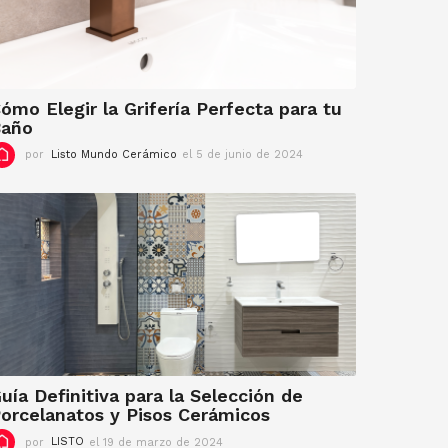
ómo Elegir la Grifería Perfecta para tu
Baño
por
Listo Mundo Cerámico
el 5 de junio de 2024
e
l
5
d
e
j
u
n
i
o
d
e
2
0
uía Definitiva para la Selección de
2
orcelanatos y Pisos Cerámicos
4
por
LISTO
el 19 de marzo de 2024
e