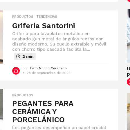
2
0
d
e
PRODUCTOS
,
TENDENCIAS
m
Grifería Santorini
a
r
Grifería para lavaplatos metálica en
z
acabado gun metal de ángulos rectos con
o
diseño moderno. Su cuello extraíble y móvil
d
con chorro tipo cascada facilita la...
e
2
2 min
0
2
U
4
por
Listo Mundo Cerámico
p
el 28 de septiembre de 2023
e
l
2
8
d
PRODUCTOS
e
PEGANTES PARA
s
e
CERÁMICA Y
p
t
PORCELÁNICO
i
e
Los pegantes desempeñan un papel crucial
m