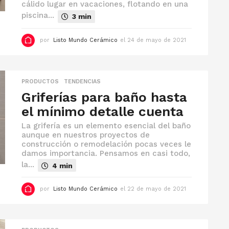
2
cálido lugar en vacaciones, flotando en una
0
piscina...
3 min
2
3
por
Listo Mundo Cerámico
el 24 de mayo de 2021
e
l
9
d
e
f
PRODUCTOS
,
TENDENCIAS
e
Griferías para baño hasta
b
r
el mínimo detalle cuenta
e
r
La grifería es un elemento esencial del baño
o
aunque en nuestros proyectos de
d
construcción o remodelación pocas veces le
e
damos importancia. Pensamos en casi todo,
2
0
la...
4 min
2
2
por
Listo Mundo Cerámico
el 22 de mayo de 2021
e
l
1
1
d