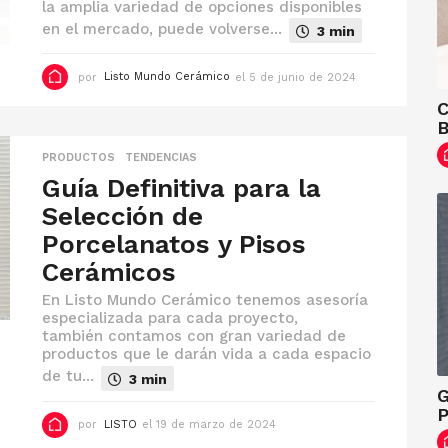
la amplia variedad de opciones disponibles
en el mercado, puede volverse...
3 min
por
Listo Mundo Cerámico
el 5 de junio de 2024
e
l
C
5
d
e
j
PRODUCTOS
,
TENDENCIAS
u
Guía Definitiva para la
n
i
Selección de
o
Porcelanatos y Pisos
d
e
Cerámicos
2
0
En Listo Mundo Cerámico tenemos asesoría
2
especializada para cada proyecto,
4
también contamos con gran variedad de
productos que le darán vida a cada espacio
de tu...
3 min
G
P
por
LISTO
el 19 de marzo de 2024
e
l