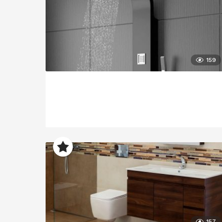
159
157