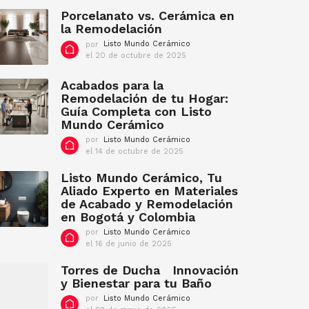
d
Porcelanato vs. Cerámica en
e
la Remodelación
f
por
Listo Mundo Cerámico
e
el 20 de octubre de 2025
e
b
l
r
2
Acabados para la
e
0
Remodelación de tu Hogar:
r
d
Guía Completa con Listo
o
e
d
o
Mundo Cerámico
c
e
por
Listo Mundo Cerámico
t
2
el 14 de octubre de 2025
e
u
0
l
b
2
1
Listo Mundo Cerámico, Tu
r
2
4
e
Aliado Experto en Materiales
d
d
de Acabado y Remodelación
e
e
en Bogotá y Colombia
o
2
c
0
por
Listo Mundo Cerámico
t
2
el 16 de junio de 2025
e
u
5
l
b
1
Torres de Ducha Innovación
r
6
y Bienestar para tu Baño
e
d
d
por
Listo Mundo Cerámico
e
e