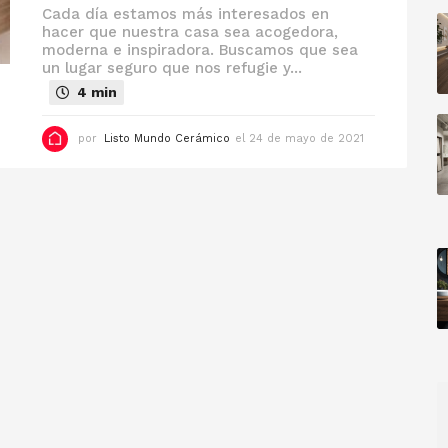
Cada día estamos más interesados en
0
hacer que nuestra casa sea acogedora,
2
4
moderna e inspiradora. Buscamos que sea
un lugar seguro que nos refugie y...
4 min
por
Listo Mundo Cerámico
el 24 de mayo de 2021
e
l
9
d
e
f
e
b
r
e
r
o
d
e
2
0
2
2