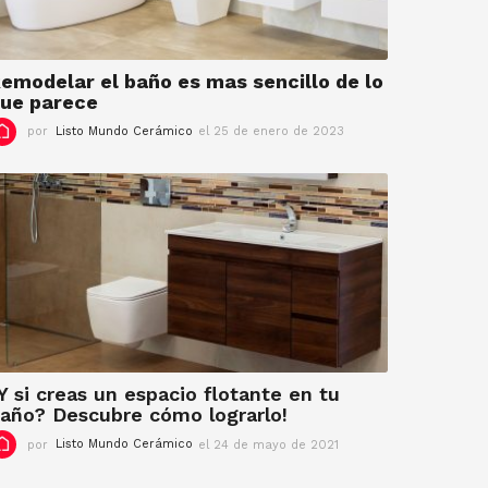
i
e
m
b
emodelar el baño es mas sencillo de lo
r
ue parece
e
por
Listo Mundo Cerámico
el 25 de enero de 2023
e
d
l
e
7
2
d
0
e
2
f
3
e
b
r
e
r
o
d
e
Y si creas un espacio flotante en tu
2
año? Descubre cómo lograrlo!
0
por
Listo Mundo Cerámico
el 24 de mayo de 2021
e
2
l
3
9