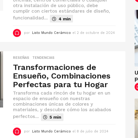
oficinas, centros comerciales o cualquier
otra instalación de uso público, debe
cumplir con ciertos estándares de diseño,
funcionalidad...
4 min
por
Listo Mundo Cerámico
el 2 de octubre de 2024
e
l
2
d
e
o
RESEÑAS
,
TENDENCIAS
c
Transformaciones de
t
U
u
Ensueño, Combinaciones
p
b
Perfectas para tu Hogar
r
e
d
Transforma cada rincón de tu hogar en un
e
espacio de ensueño con nuestras
2
combinaciones únicas de colores y
0
materiales, y descubre cómo los acabados
2
perfectos...
5 min
4
por
Listo Mundo Cerámico
el 8 de julio de 2024
e
l