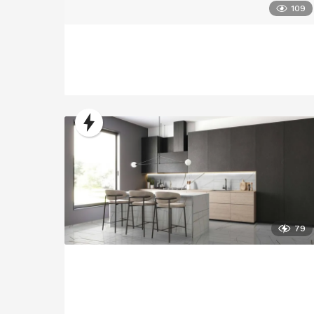
109
79