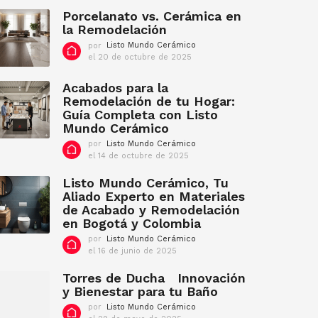
d
Porcelanato vs. Cerámica en
e
la Remodelación
f
por
Listo Mundo Cerámico
e
el 20 de octubre de 2025
e
b
l
r
2
Acabados para la
e
0
Remodelación de tu Hogar:
r
d
Guía Completa con Listo
o
e
d
o
Mundo Cerámico
c
e
por
Listo Mundo Cerámico
t
2
el 14 de octubre de 2025
e
u
0
l
b
2
1
Listo Mundo Cerámico, Tu
r
2
4
e
Aliado Experto en Materiales
d
d
de Acabado y Remodelación
e
e
en Bogotá y Colombia
o
2
c
0
por
Listo Mundo Cerámico
t
2
el 16 de junio de 2025
e
u
5
l
b
1
Torres de Ducha Innovación
r
6
y Bienestar para tu Baño
e
d
d
por
Listo Mundo Cerámico
e
e