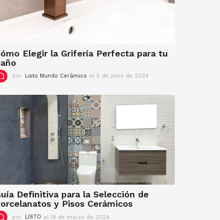
ómo Elegir la Grifería Perfecta para tu
Baño
por
Listo Mundo Cerámico
el 5 de junio de 2024
e
l
5
d
e
j
u
n
i
o
d
e
2
0
uía Definitiva para la Selección de
2
orcelanatos y Pisos Cerámicos
4
por
LISTO
el 19 de marzo de 2024
e