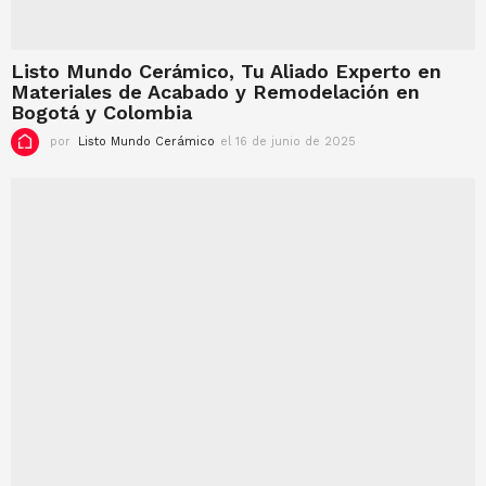
Listo Mundo Cerámico, Tu Aliado Experto en
Materiales de Acabado y Remodelación en
Bogotá y Colombia
por
Listo Mundo Cerámico
el 16 de junio de 2025
e
l
1
6
d
e
j
u
n
i
o
d
e
2
0
2
5