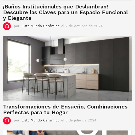
¡Baños Institucionales que Deslumbran!
Descubre las Claves para un Espacio Funcional
y Elegante
por
Listo Mundo Cerámico
el 2 de octubre de 2024
e
l
2
d
e
o
c
t
u
b
r
e
d
e
2
Transformaciones de Ensueño, Combinaciones
0
Perfectas para tu Hogar
2
4
por
Listo Mundo Cerámico
el 8 de julio de 2024
e
l
2