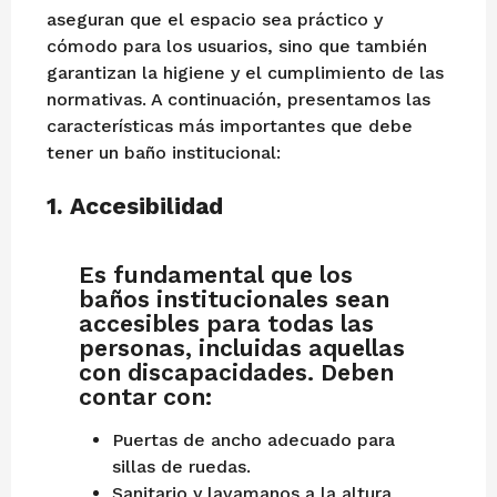
4
c
aseguran que el espacio sea práctico y
t
cómodo para los usuarios, sino que también
u
garantizan la higiene y el cumplimiento de las
b
normativas. A continuación, presentamos las
r
características más importantes que debe
e
tener un baño institucional:
d
e
1.
Accesibilidad
2
0
Es fundamental que los
2
baños institucionales sean
4
accesibles para todas las
personas, incluidas aquellas
con discapacidades. Deben
contar con:
Puertas de ancho adecuado para
sillas de ruedas.
Sanitario y lavamanos a la altura