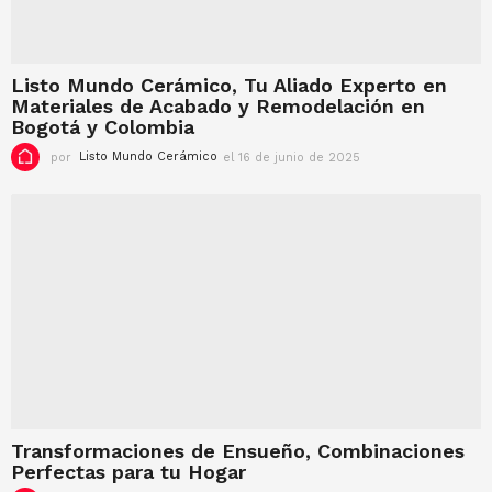
Listo Mundo Cerámico, Tu Aliado Experto en
Materiales de Acabado y Remodelación en
Bogotá y Colombia
por
Listo Mundo Cerámico
el 16 de junio de 2025
e
l
1
6
d
e
j
u
n
i
o
d
e
2
0
Transformaciones de Ensueño, Combinaciones
2
Perfectas para tu Hogar
5