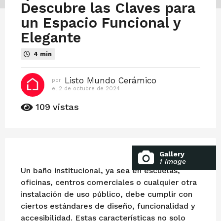
o
Descubre las Claves para
c
un Espacio Funcional y
t
Elegante
u
b
4 min
r
e
Listo Mundo Cerámico
por
d
el 2 de octubre de 2024
e
e
l
2
109
vistas
2
d
0
e
o
2
c
4
t
u
e
Gallery
b
1 image
l
r
Un baño institucional, ya sea en escuelas,
e
2
oficinas, centros comerciales o cualquier otra
d
d
e
instalación de uso público, debe cumplir con
2
e
ciertos estándares de diseño, funcionalidad y
0
o
2
accesibilidad. Estas características no solo