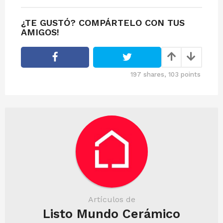
t
P
¿TE GUSTÓ? COMPÁRTELO CON TUS
a
AMIGOS!
g
i
n
197
shares,
103
points
a
t
i
o
n
Artículos de
Listo Mundo Cerámico