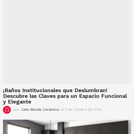
6
d
e
j
u
n
i
o
d
e
2
0
2
5
¡Baños Institucionales que Deslumbran!
Descubre las Claves para un Espacio Funcional
y Elegante
por
Listo Mundo Cerámico
el 2 de octubre de 2024
e
l
2
d
e