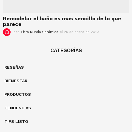
m
b
r
Remodelar el baño es mas sencillo de lo que
e
parece
d
e
por
Listo Mundo Cerámico
el 25 de enero de 2023
e
2
l
0
7
2
d
CATEGORÍAS
3
e
f
e
RESEÑAS
b
r
e
BIENESTAR
r
o
PRODUCTOS
d
e
2
TENDENCIAS
0
2
TIPS LISTO
3