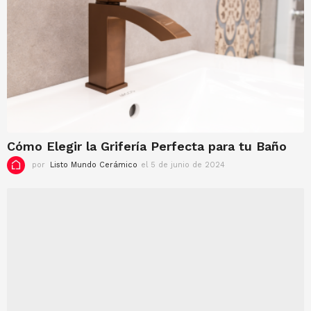
Cómo Elegir la Grifería Perfecta para tu Baño
por
Listo Mundo Cerámico
el 5 de junio de 2024
e
l
5
d
e
j
u
n
i
o
d
e