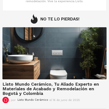
remodelación. Vive la experiencia Listo.
NO TE LO PIERDAS!
Listo Mundo Cerámico, Tu Aliado Experto en
Materiales de Acabado y Remodelación en
Bogotá y Colombia
por
Listo Mundo Cerámico
el 16 de junio de 2025
e
l
1