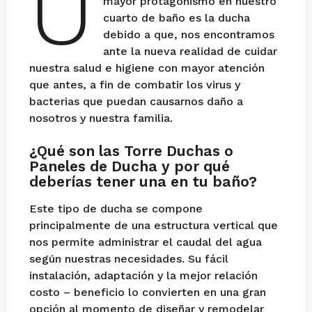
U
mayor protagonismo en nuestro
b
cuarto de baño es la ducha
r
debido a que, nos encontramos
e
ante la nueva realidad de cuidar
r
nuestra salud e higiene con mayor atención
o
que antes, a fin de combatir los virus y
d
bacterias que puedan causarnos daño a
e
nosotros y nuestra familia.
2
0
¿Qué son las Torre Duchas o
2
Paneles de Ducha y por qué
3
deberías tener una en tu baño?
Este tipo de ducha se compone
principalmente de una estructura vertical que
nos permite administrar el caudal del agua
según nuestras necesidades. Su fácil
instalación, adaptación y la mejor relación
costo – beneficio lo convierten en una gran
opción al momento de diseñar y remodelar