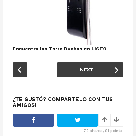
Encuentra las Torre Duchas en LISTO
P
NEXT
o
s
t
P
¿TE GUSTÓ? COMPÁRTELO CON TUS
a
AMIGOS!
g
i
n
173
shares,
81
points