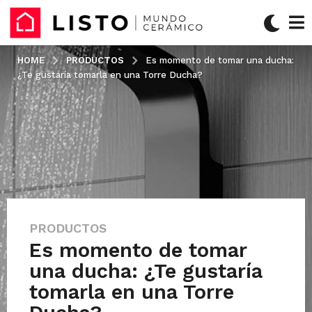
HOME
PRODUCTOS
Es momento de tomar una ducha:
¿Te gustaría tomarla en una Torre Ducha?
PRODUCTOS
e
Es momento de tomar
l
2
una ducha: ¿Te gustaría
4
tomarla en una Torre
d