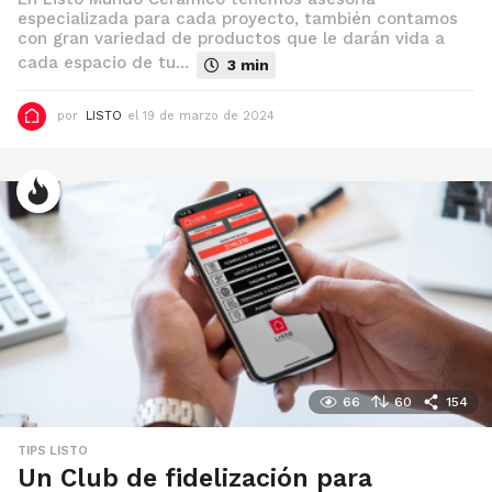
especializada para cada proyecto, también contamos
con gran variedad de productos que le darán vida a
cada espacio de tu...
3 min
por
LISTO
el 19 de marzo de 2024
e
l
2
0
d
e
m
a
r
z
o
d
e
2
0
2
4
66
60
154
TIPS LISTO
Un Club de fidelización para