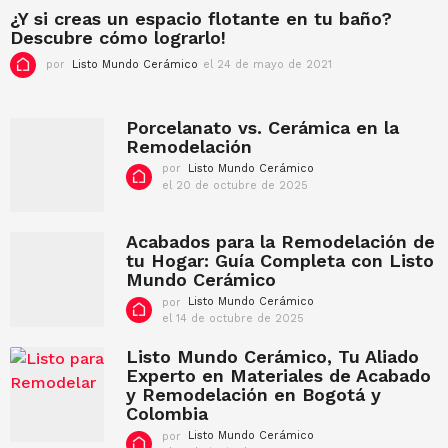
2
¿Y si creas un espacio flotante en tu baño?
0
Descubre cómo lograrlo!
2
3
por
Listo Mundo Cerámico
el 24 de mayo de 2021
e
l
9
d
Porcelanato vs. Cerámica en la
e
Remodelación
f
por
Listo Mundo Cerámico
e
el 20 de octubre de 2025
e
b
l
r
2
e
0
Acabados para la Remodelación de
r
d
tu Hogar: Guía Completa con Listo
o
e
Mundo Cerámico
d
o
c
e
por
Listo Mundo Cerámico
t
2
el 14 de octubre de 2025
e
u
l
0
b
1
Listo Mundo Cerámico, Tu Aliado
2
r
4
2
Experto en Materiales de Acabado
e
d
y Remodelación en Bogotá y
d
e
e
Colombia
o
2
c
por
Listo Mundo Cerámico
0
t