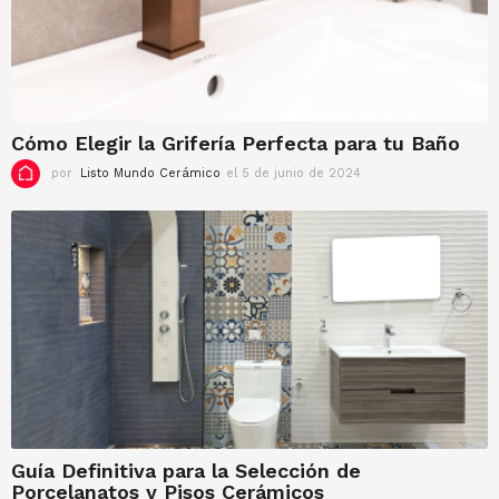
2
0
2
2
Cómo Elegir la Grifería Perfecta para tu Baño
por
Listo Mundo Cerámico
el 5 de junio de 2024
e
l
5
d
e
j
u
n
i
o
d
e
2
0
2
Guía Definitiva para la Selección de
4
Porcelanatos y Pisos Cerámicos