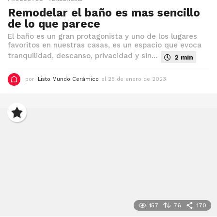
2
Remodelar el baño es mas sencillo
3
de lo que parece
El baño es un gran protagonista y uno de los lugares
favoritos en nuestras casas, es un espacio que evoca
tranquilidad, descanso, privacidad y sin...
2 min
por
Listo Mundo Cerámico
el 25 de enero de 2023
e
l
7
d
e
f
e
b
r
e
r
o
d
e
2
0
2
157
76
170
3