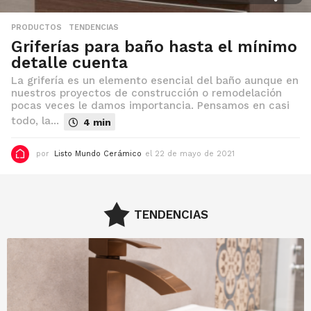
2
PRODUCTOS
,
TENDENCIAS
Griferías para baño hasta el mínimo
detalle cuenta
La grifería es un elemento esencial del baño aunque en
nuestros proyectos de construcción o remodelación
pocas veces le damos importancia. Pensamos en casi
todo, la...
4 min
por
Listo Mundo Cerámico
el 22 de mayo de 2021
e
l
1
1
d
e
TENDENCIAS
f
e
b
r
e
r
o
d
e