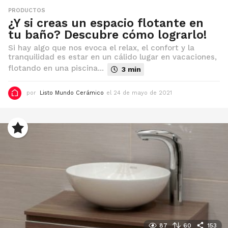
PRODUCTOS
¿Y si creas un espacio flotante en
tu baño? Descubre cómo lograrlo!
Si hay algo que nos evoca el relax, el confort y la
tranquilidad es estar en un cálido lugar en vacaciones,
flotando en una piscina...
3 min
por
Listo Mundo Cerámico
el 24 de mayo de 2021
e
l
9
d
e
f
e
b
r
e
r
o
d
e
2
0
2
87
60
153