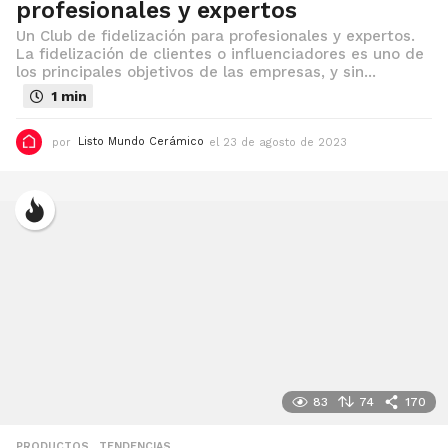
profesionales y expertos
Un Club de fidelización para profesionales y expertos.
La fidelización de clientes o influenciadores es uno de
los principales objetivos de las empresas, y sin...
1 min
por
Listo Mundo Cerámico
el 23 de agosto de 2023
e
l
1
4
d
e
s
e
p
t
i
e
m
b
r
e
d
83
74
170
e
2
0
PRODUCTOS
,
TENDENCIAS