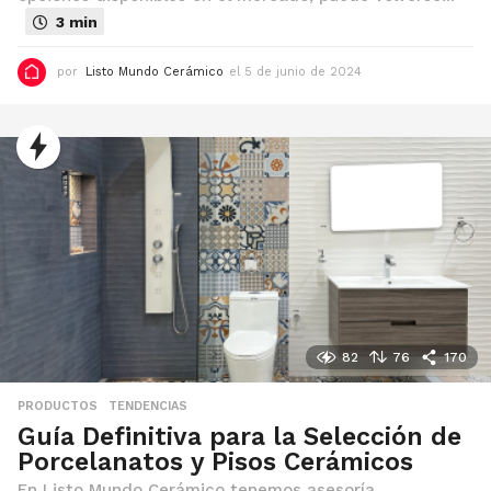
3 min
por
Listo Mundo Cerámico
el 5 de junio de 2024
e
l
5
d
e
j
u
n
i
o
d
e
2
0
2
4
82
76
170
PRODUCTOS
,
TENDENCIAS
Guía Definitiva para la Selección de
Porcelanatos y Pisos Cerámicos
En Listo Mundo Cerámico tenemos asesoría