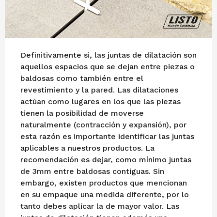
e
b
r
e
r
Definitivamente si, las juntas de dilatación son
o
aquellos espacios que se dejan entre piezas o
d
baldosas como también entre el
e
revestimiento y la pared. Las dilataciones
2
actúan como lugares en los que las piezas
0
tienen la posibilidad de moverse
2
naturalmente (contracción y expansión), por
2
esta razón es importante identificar las juntas
aplicables a nuestros productos. La
recomendación es dejar, como mínimo juntas
de 3mm entre baldosas contiguas. Sin
embargo, existen productos que mencionan
en su empaque una medida diferente, por lo
tanto debes aplicar la de mayor valor. Las