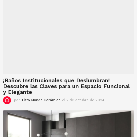
e
j
u
n
i
o
d
e
2
0
2
5
¡Baños Institucionales que Deslumbran!
Descubre las Claves para un Espacio Funcional
y Elegante
por
Listo Mundo Cerámico
el 2 de octubre de 2024
e
l
2
d
e
o
c