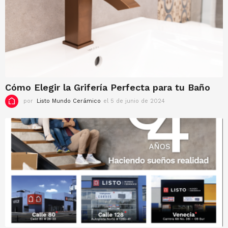
Cómo Elegir la Grifería Perfecta para tu Baño
por
Listo Mundo Cerámico
el 5 de junio de 2024
e
l
5
d
e
j
u
n
i
o
d
e
2
0