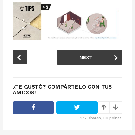
P
NEXT
o
s
t
P
¿TE GUSTÓ? COMPÁRTELO CON TUS
a
AMIGOS!
g
i
n
177
shares,
83
points
a
t