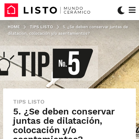
HOME
TIPS LISTO
5. ¿Se deben conservar juntas de
dilatación, colocación y/o asentamientos?
TIPS LISTO
e
5. ¿Se deben conservar
l
1
juntas de dilatación,
2
colocación y/o
d