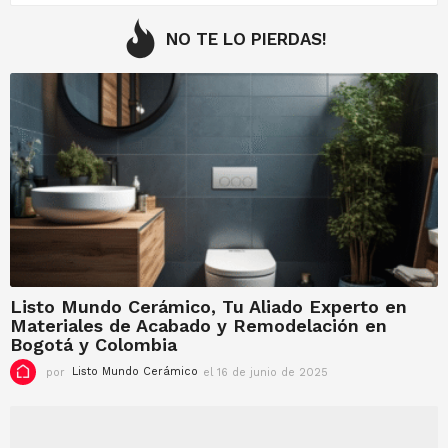
NO TE LO PIERDAS!
Listo Mundo Cerámico, Tu Aliado Experto en
Materiales de Acabado y Remodelación en
Bogotá y Colombia
por
Listo Mundo Cerámico
el 16 de junio de 2025
e
l
1
6
d