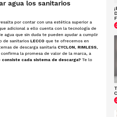
r agua los sanitarios
¡
D
F
esalta por contar con una estética superior a
que adicional a ello cuenta con la tecnología de
e agua que sin duda te pueden ayudar a cumplir
o de sanitarios
LECCO
que te ofrecemos en
stemas de descarga sanitaria
CYCLON
,
RIMLESS
,
s confirma la promesa de valor de la marca, a
 consiste cada sistema de descarga?
Te lo
T
C