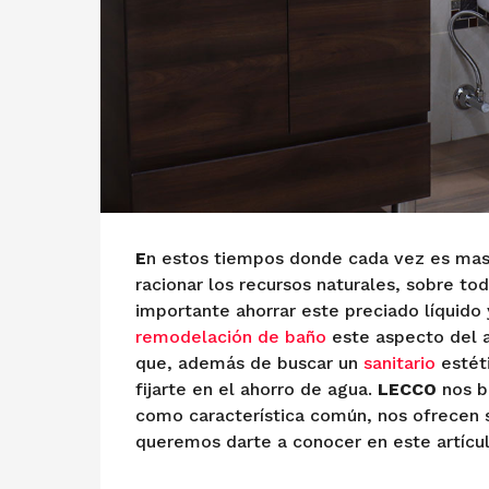
l
1
1
d
e
f
e
b
r
e
E
n estos tiempos donde cada vez es mas 
r
racionar los recursos naturales, sobre t
o
importante ahorrar este preciado líquido
d
remodelación de baño
este aspecto del a
e
que, además de buscar un
sanitario
estét
2
fijarte en el ahorro de agua.
LECCO
nos br
0
como característica común, nos ofrecen
2
queremos darte a conocer en este artícul
2