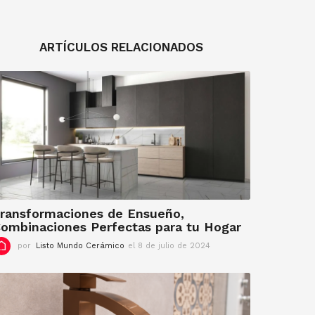
ARTÍCULOS RELACIONADOS
ransformaciones de Ensueño,
ombinaciones Perfectas para tu Hogar
por
Listo Mundo Cerámico
el 8 de julio de 2024
e
l
2
4
d
e