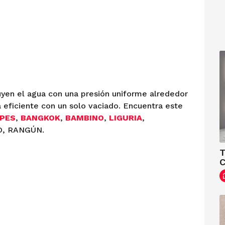
uyen el agua con una presión uniforme alrededor
a eficiente con un solo vaciado. Encuentra este
PES
,
BANGKOK
,
BAMBINO
,
LIGURIA
,
O, RANGÚN.
T
C