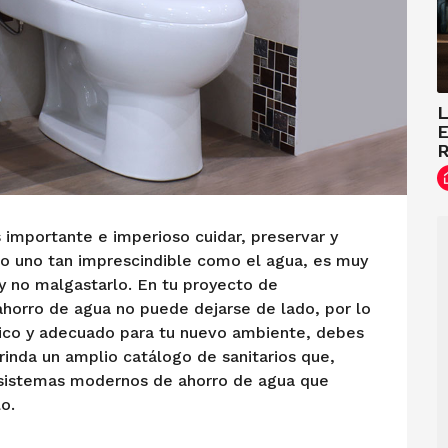
e
2
0
2
2
L
E
R
importante e imperioso cuidar, preservar y
odo uno tan imprescindible como el agua, es muy
 y no malgastarlo. En tu proyecto de
horro de agua no puede dejarse de lado, por lo
ico y adecuado para tu nuevo ambiente, debes
inda un amplio catálogo de sanitarios que,
 sistemas modernos de ahorro de agua que
o.