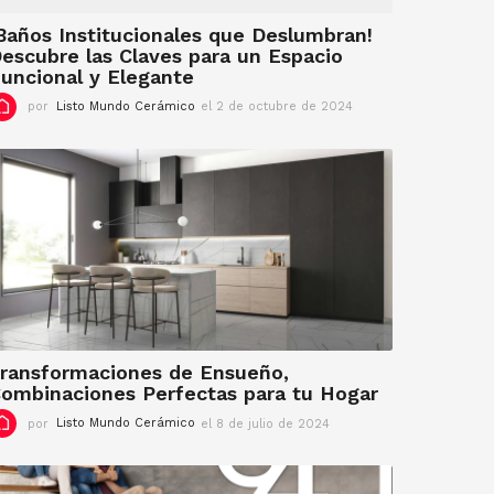
5
Baños Institucionales que Deslumbran!
escubre las Claves para un Espacio
uncional y Elegante
por
Listo Mundo Cerámico
el 2 de octubre de 2024
e
l
2
d
e
o
c
t
u
b
r
e
d
e
ransformaciones de Ensueño,
2
ombinaciones Perfectas para tu Hogar
0
por
Listo Mundo Cerámico
el 8 de julio de 2024
e
2
l
4
2
4