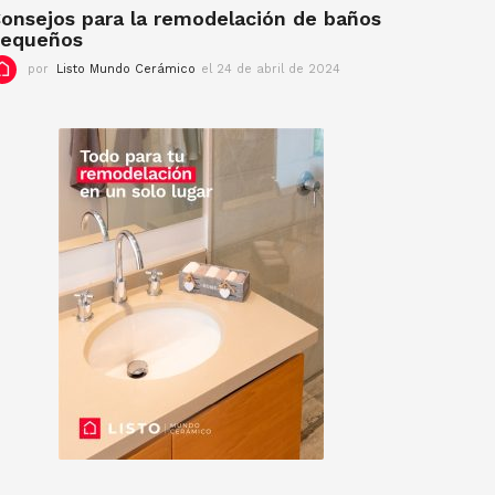
2
onsejos para la remodelación de baños
4
pequeños
por
Listo Mundo Cerámico
el 24 de abril de 2024
e
l
2
4
d
e
a
b
r
i
l
d
e
2
0
2
4