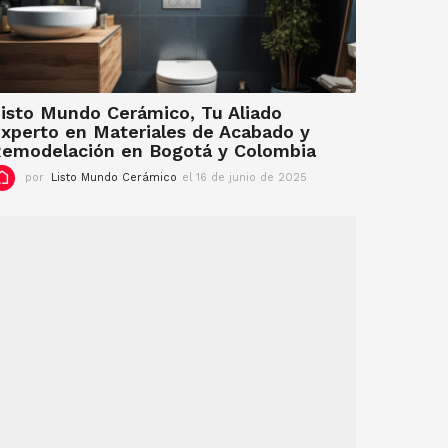
isto Mundo Cerámico, Tu Aliado
xperto en Materiales de Acabado y
emodelación en Bogotá y Colombia
por
Listo Mundo Cerámico
el 16 de junio de 2025
e
l
1
6
d
e
j
u
n
i
o
d
e
2
0
2