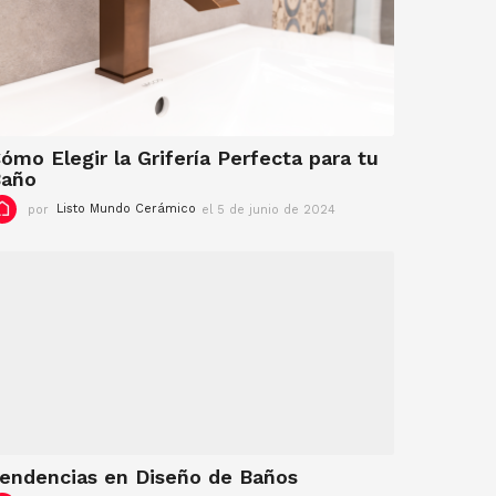
j
u
l
i
o
d
e
2
ómo Elegir la Grifería Perfecta para tu
0
Baño
2
por
Listo Mundo Cerámico
el 5 de junio de 2024
e
4
l
5
d
e
j
u
n
i
o
d
e
2
0
endencias en Diseño de Baños
2