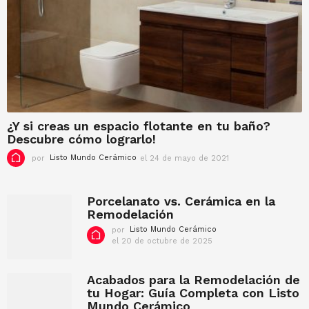
f
e
b
r
e
r
o
d
e
2
¿Y si creas un espacio flotante en tu baño?
0
Descubre cómo lograrlo!
2
3
por
Listo Mundo Cerámico
el 24 de mayo de 2021
e
l
9
d
Porcelanato vs. Cerámica en la
e
Remodelación
f
por
Listo Mundo Cerámico
e
el 20 de octubre de 2025
e
b
l
r
2
e
0
Acabados para la Remodelación de
r
d
tu Hogar: Guía Completa con Listo
o
e
Mundo Cerámico
d
o