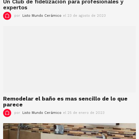
Un Club de fidelización para profesionales y
2
expertos
4
por
Listo Mundo Cerámico
el 23 de agosto de 2023
e
l
1
4
d
e
s
e
p
t
i
e
m
b
r
Remodelar el baño es mas sencillo de lo que
e
parece
d
e
por
Listo Mundo Cerámico
el 25 de enero de 2023
e
2
l
0
7
2
d
3
e