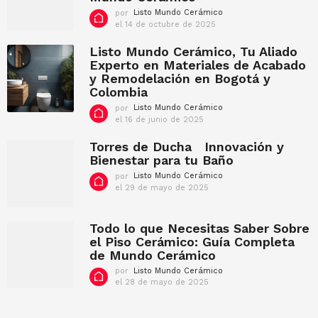
c
e
por
Listo Mundo Cerámico
t
2
el 14 de octubre de 2025
e
u
l
0
b
1
Listo Mundo Cerámico, Tu Aliado
2
r
4
2
Experto en Materiales de Acabado
e
d
y Remodelación en Bogotá y
d
e
e
Colombia
o
2
c
por
Listo Mundo Cerámico
0
t
el 16 de junio de 2025
e
2
u
l
5
b
1
Torres de Ducha Innovación y
r
6
Bienestar para tu Baño
e
d
d
por
Listo Mundo Cerámico
e
e
el 29 de mayo de 2025
j
e
2
u
l
0
n
2
2
i
9
Todo lo que Necesitas Saber Sobre
5
o
d
el Piso Cerámico: Guía Completa
d
e
de Mundo Cerámico
e
m
2
a
por
Listo Mundo Cerámico
0
y
el 28 de mayo de 2025
e
2
o
l
5
d
2
e
9