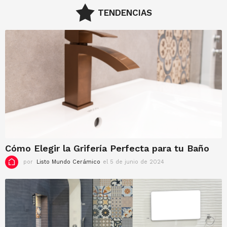
TENDENCIAS
Cómo Elegir la Grifería Perfecta para tu Baño
por
Listo Mundo Cerámico
el 5 de junio de 2024
e
l
5
d
e
j
u
n