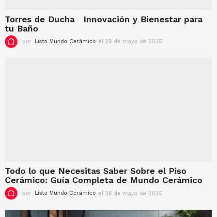
d
e
Torres de Ducha Innovación y Bienestar para
2
tu Baño
0
2
por
Listo Mundo Cerámico
el 29 de mayo de 2025
e
5
l
2
9
d
e
m
a
y
o
d
e
2
0
2
Todo lo que Necesitas Saber Sobre el Piso
5
Cerámico: Guía Completa de Mundo Cerámico
por
Listo Mundo Cerámico
el 28 de mayo de 2025
e
l
2