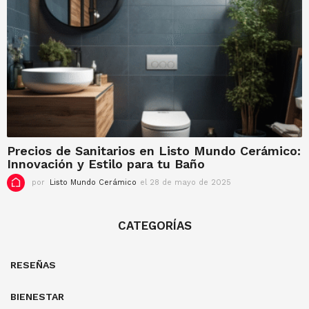
9
d
e
m
a
y
o
d
e
2
0
2
Precios de Sanitarios en Listo Mundo Cerámico:
5
Innovación y Estilo para tu Baño
por
Listo Mundo Cerámico
el 28 de mayo de 2025
e
l
2
8
CATEGORÍAS
d
e
m
RESEÑAS
a
y
o
BIENESTAR
d