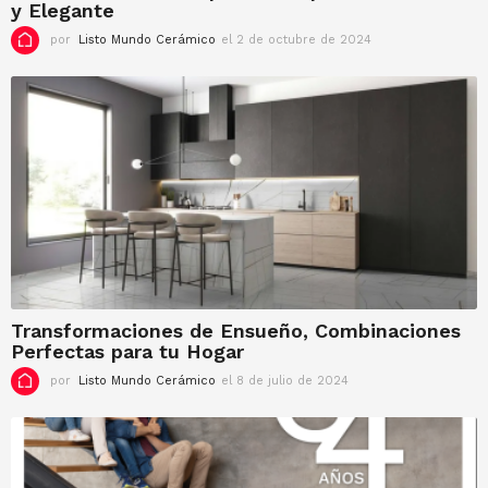
y Elegante
por
Listo Mundo Cerámico
el 2 de octubre de 2024
e
l
2
d
e
o
c
t
u
b
r
e
d
e
2
Transformaciones de Ensueño, Combinaciones
0
Perfectas para tu Hogar
2
4
por
Listo Mundo Cerámico
el 8 de julio de 2024
e
l
2
4
d
e