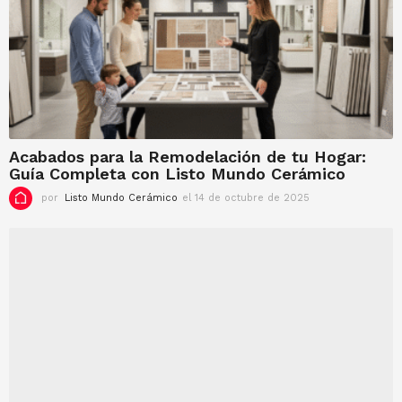
o
c
t
u
b
r
e
d
e
Acabados para la Remodelación de tu Hogar:
2
Guía Completa con Listo Mundo Cerámico
0
2
por
Listo Mundo Cerámico
el 14 de octubre de 2025
e
5
l
1
4
d
e
o
c
t
u
b
r
e