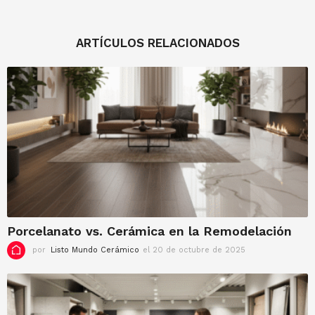
ARTÍCULOS RELACIONADOS
Porcelanato vs. Cerámica en la Remodelación
por
Listo Mundo Cerámico
el 20 de octubre de 2025
e
l
2
0
d
e