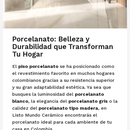
y
o
d
e
2
0
Porcelanato: Belleza y
2
Durabilidad que Transforman
5
Tu Hogar
El
piso porcelanato
se ha posicionado como
el revestimiento favorito en muchos hogares
colombianos gracias a su resistencia superior
y su gran adaptabilidad estética. Ya sea que
busques la luminosidad del
porcelanato
blanco
, la elegancia del
porcelanato gris
o la
calidez del
porcelanato tipo madera
, en
Listo Mundo Cerámico encontrarás el
porcelanato ideal para cada ambiente de tu
casa en Colombia.