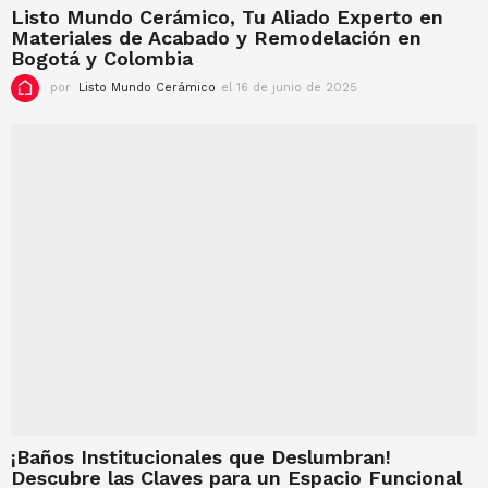
Listo Mundo Cerámico, Tu Aliado Experto en
Materiales de Acabado y Remodelación en
Bogotá y Colombia
por
Listo Mundo Cerámico
el 16 de junio de 2025
e
l
1
6
d
e
j
u
n
i
o
d
e
2
0
2
5
¡Baños Institucionales que Deslumbran!
Descubre las Claves para un Espacio Funcional