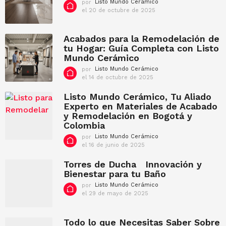
por
Listo Mundo Cerámico
e
el 20 de octubre de 2025
e
b
l
r
2
e
0
Acabados para la Remodelación de
r
d
tu Hogar: Guía Completa con Listo
o
e
Mundo Cerámico
d
o
c
e
por
Listo Mundo Cerámico
t
2
el 14 de octubre de 2025
e
u
l
0
b
1
Listo Mundo Cerámico, Tu Aliado
2
r
4
2
Experto en Materiales de Acabado
e
d
y Remodelación en Bogotá y
d
e
e
Colombia
o
2
c
por
Listo Mundo Cerámico
0
t
el 16 de junio de 2025
e
2
u
l
5
b
1
Torres de Ducha Innovación y
r
6
Bienestar para tu Baño
e
d
d
por
Listo Mundo Cerámico
e
e
el 29 de mayo de 2025
j
e
2
u
l
0
n
2
2
i
9
Todo lo que Necesitas Saber Sobre
5
o
d