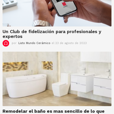
r
z
o
d
e
2
0
Un Club de fidelización para profesionales y
2
expertos
4
por
Listo Mundo Cerámico
el 23 de agosto de 2023
e
l
1
4
d
e
s
e
p
t
i
e
m
b
r
Remodelar el baño es mas sencillo de lo que
e