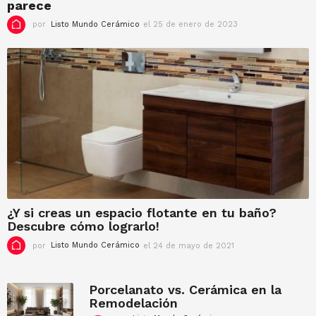
parece
d
e
por
Listo Mundo Cerámico
el 25 de enero de 2023
e
2
l
0
7
2
d
3
e
f
e
b
r
e
r
o
d
e
2
¿Y si creas un espacio flotante en tu baño?
0
Descubre cómo lograrlo!
2
3
por
Listo Mundo Cerámico
el 24 de mayo de 2021
e
l
9
d
Porcelanato vs. Cerámica en la
e
Remodelación
f