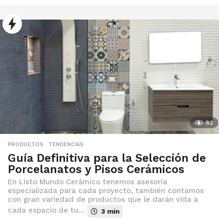
5
d
e
a
b
r
i
l
d
e
2
0
2
4
82
PRODUCTOS
,
TENDENCIAS
Guía Definitiva para la Selección de
Porcelanatos y Pisos Cerámicos
En Listo Mundo Cerámico tenemos asesoría
especializada para cada proyecto, también contamos
con gran variedad de productos que le darán vida a
cada espacio de tu...
3 min