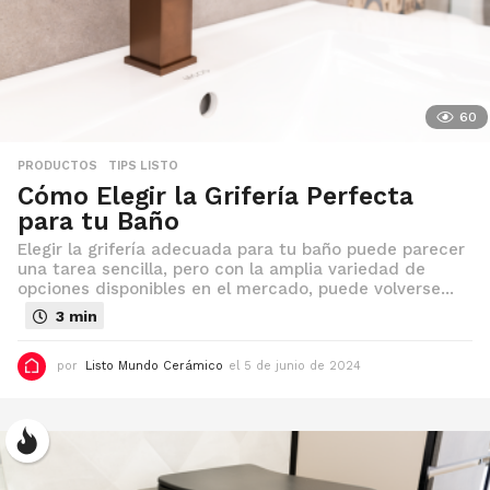
d
e
2
0
2
5
60
PRODUCTOS
,
TIPS LISTO
Cómo Elegir la Grifería Perfecta
para tu Baño
Elegir la grifería adecuada para tu baño puede parecer
una tarea sencilla, pero con la amplia variedad de
opciones disponibles en el mercado, puede volverse...
3 min
por
Listo Mundo Cerámico
el 5 de junio de 2024
e
l
5
d
e
j
u
n