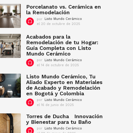
d
Porcelanato vs. Cerámica en
e
la Remodelación
f
por
Listo Mundo Cerámico
e
el 20 de octubre de 2025
e
b
l
r
2
Acabados para la
e
0
Remodelación de tu Hogar:
r
d
Guía Completa con Listo
o
e
d
o
Mundo Cerámico
c
e
por
Listo Mundo Cerámico
t
2
el 14 de octubre de 2025
e
u
0
l
b
2
1
Listo Mundo Cerámico, Tu
r
2
4
e
Aliado Experto en Materiales
d
d
de Acabado y Remodelación
e
e
en Bogotá y Colombia
o
2
c
0
por
Listo Mundo Cerámico
t
2
el 16 de junio de 2025
e
u
5
l
b
1
Torres de Ducha Innovación
r
6
y Bienestar para tu Baño
e
d
d
por
Listo Mundo Cerámico
e
e