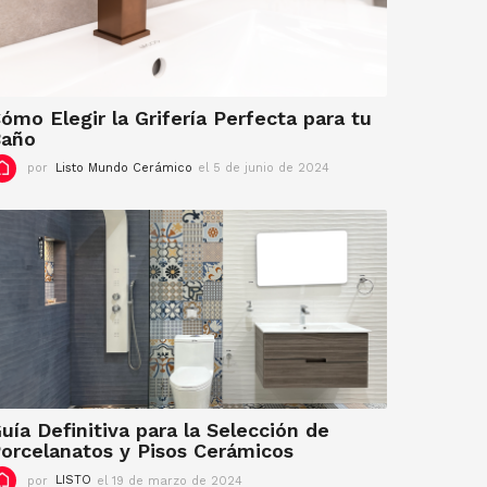
ómo Elegir la Grifería Perfecta para tu
Baño
por
Listo Mundo Cerámico
el 5 de junio de 2024
e
l
5
d
e
j
u
n
i
o
d
e
2
0
uía Definitiva para la Selección de
2
orcelanatos y Pisos Cerámicos
4
por
LISTO
el 19 de marzo de 2024
e