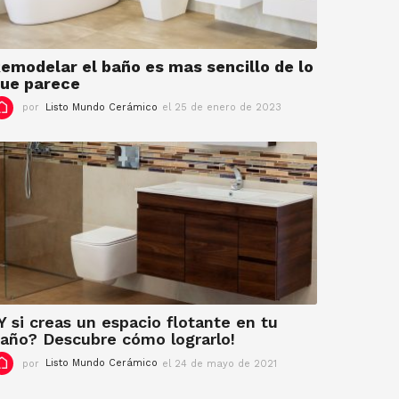
i
e
m
b
emodelar el baño es mas sencillo de lo
r
ue parece
e
por
Listo Mundo Cerámico
el 25 de enero de 2023
e
d
l
e
7
2
d
0
e
2
f
3
e
b
r
e
r
o
d
e
Y si creas un espacio flotante en tu
2
año? Descubre cómo lograrlo!
0
por
Listo Mundo Cerámico
el 24 de mayo de 2021
e
2
l
3
9