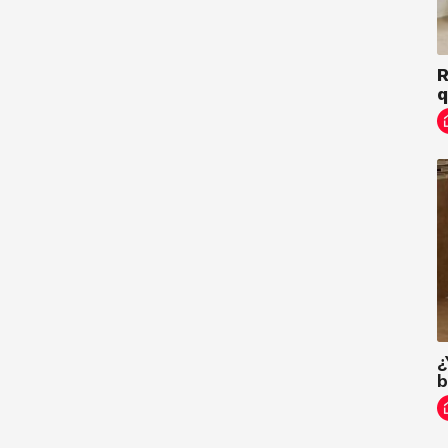
R
q
¿
b